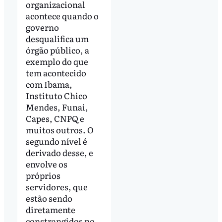
organizacional
acontece quando o
governo
desqualifica um
órgão público, a
exemplo do que
tem acontecido
com Ibama,
Instituto Chico
Mendes, Funai,
Capes, CNPQ e
muitos outros. O
segundo nível é
derivado desse, e
envolve os
próprios
servidores, que
estão sendo
diretamente
constrangidos no