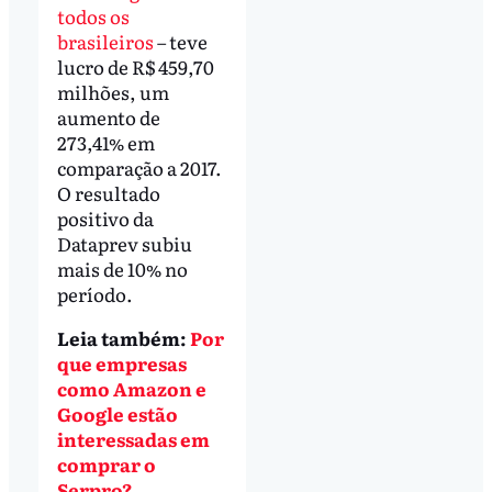
todos os
brasileiros
– teve
lucro de R$ 459,70
milhões, um
aumento de
273,41% em
comparação a 2017.
O resultado
positivo da
Dataprev subiu
mais de 10% no
período.
Leia também:
Por
que empresas
como Amazon e
Google estão
interessadas em
comprar o
Serpro?