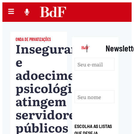
ONDA DE PRIVATIZAÇÕES
Insegurança
|
Newslett
e
adoecimento
psicológico
atingem
servidores
públicos
ESCOLHA AS LISTAS
QUE DESEJA