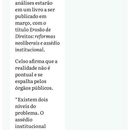
análises estarão
em um livro a ser
publicado em
março, com o
título
Erosão de
Direitos: reformas
neoliberais e assédio
institucional
.
Celso afirma que a
realidade não é
pontual e se
espalha pelos
órgãos públicos.
“Existem dois
níveis do
problema. O
assédio
institucional