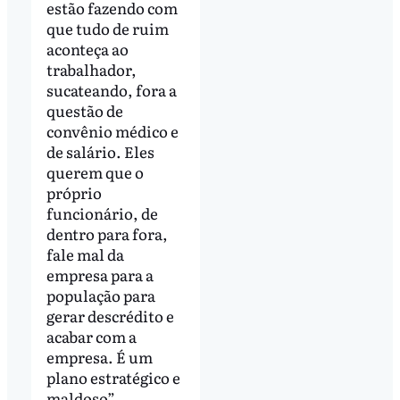
estão fazendo com
que tudo de ruim
aconteça ao
trabalhador,
sucateando, fora a
questão de
convênio médico e
de salário. Eles
querem que o
próprio
funcionário, de
dentro para fora,
fale mal da
empresa para a
população para
gerar descrédito e
acabar com a
empresa. É um
plano estratégico e
maldoso”.