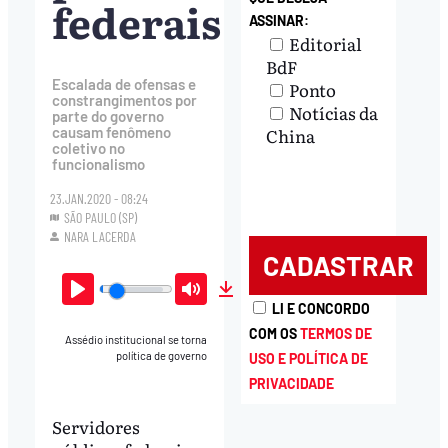
federais
ASSINAR:
Editorial
BdF
Escalada de ofensas e
Ponto
constrangimentos por
Notícias da
parte do governo
China
causam fenômeno
coletivo no
funcionalismo
23.JAN.2020 - 08:24
SÃO PAULO (SP)
NARA LACERDA
Play
Mute
Download
LI E CONCORDO
COM OS
TERMOS DE
Assédio institucional se torna
política de governo
USO E POLÍTICA DE
PRIVACIDADE
Servidores