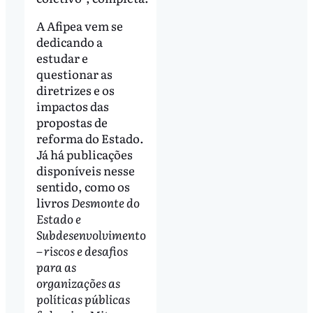
A Afipea vem se
dedicando a
estudar e
questionar as
diretrizes e os
impactos das
propostas de
reforma do Estado.
Já há publicações
disponíveis nesse
sentido, como os
livros
Desmonte do
Estado e
Subdesenvolvimento
– riscos e desafios
para as
organizações as
políticas públicas